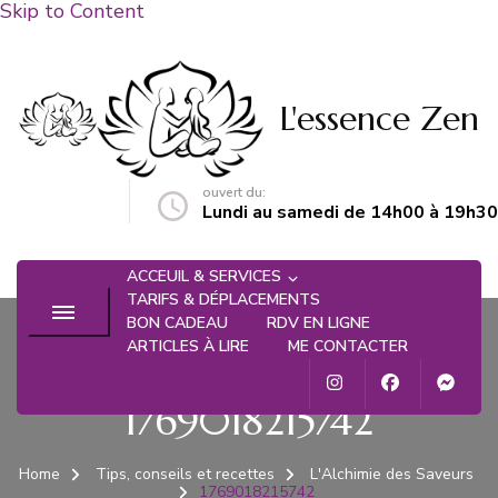
Skip to Content
L'essence Zen
ouvert du:
n@gmail.com
Lundi au samedi de 14h00 à 19h30
ACCEUIL & SERVICES
TARIFS & DÉPLACEMENTS
BON CADEAU
RDV EN LIGNE
ARTICLES À LIRE
ME CONTACTER
1769018215742
Home
Tips, conseils et recettes
L'Alchimie des Saveurs
1769018215742