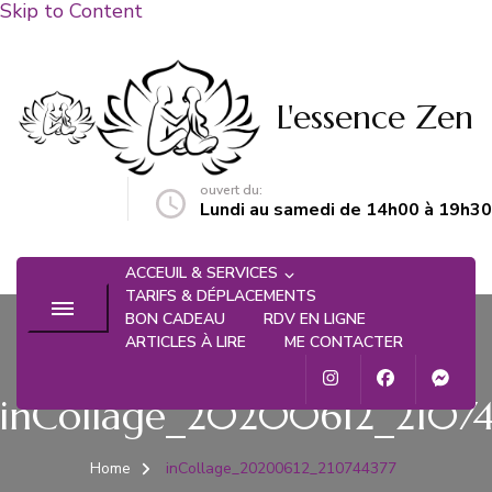
Skip to Content
L'essence Zen
ouvert du:
n@gmail.com
Lundi au samedi de 14h00 à 19h30
ACCEUIL & SERVICES
TARIFS & DÉPLACEMENTS
BON CADEAU
RDV EN LIGNE
ARTICLES À LIRE
ME CONTACTER
inCollage_20200612_2107
Home
inCollage_20200612_210744377