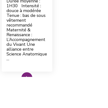
Durée moyenne :
1H30 Intensité :
douce à modérée
Tenue : bas de sous
vêtement
recommandé
Maternité &
Renaissance :
L’Accompagnement
du Vivant Une
alliance entre
Science Anatomique
…
ad More