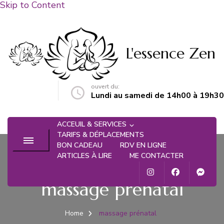
Skip to Content
L'essence Zen
ouvert du:
n@gmail.com
Lundi au samedi de 14h00 à 19h30
ACCEUIL & SERVICES
TARIFS & DÉPLACEMENTS
BON CADEAU
RDV EN LIGNE
ARTICLES À LIRE
ME CONTACTER
massage prénatal
Home
massage prénatal