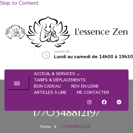
Skip to Content
L'essence Zen
ouvert du:
n@gmail.com
Lundi au samedi de 14h00 à 19h30
ACCEUIL & SERVICES
TARIFS & DÉPLACEMENTS
BON CADEAU
RDV EN LIGNE
ARTICLES À LIRE
ME CONTACTER
1770348812197
Home
1770348812197