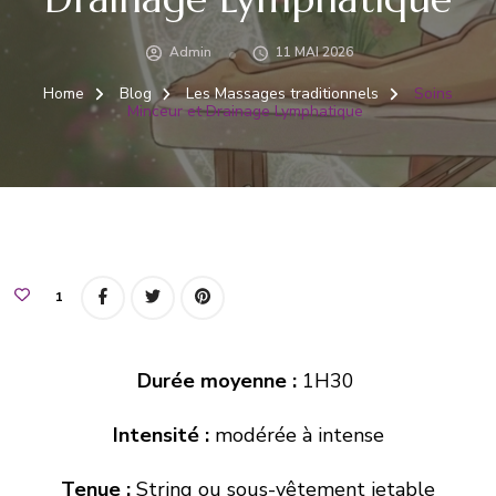
Admin
11 MAI 2026
Home
Blog
Les Massages traditionnels
Soins
Minceur et Drainage Lymphatique
1
Durée moyenne :
1H30
Intensité :
modérée à intense
Tenue :
String ou sous-vêtement jetable