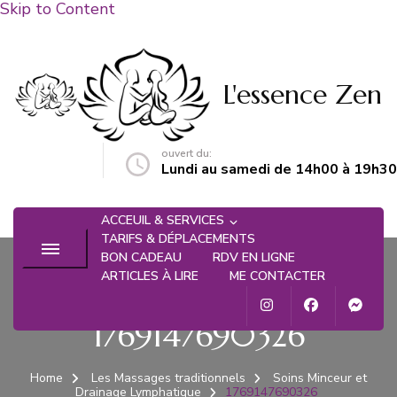
Skip to Content
L'essence Zen
ouvert du:
n@gmail.com
Lundi au samedi de 14h00 à 19h30
ACCEUIL & SERVICES
TARIFS & DÉPLACEMENTS
BON CADEAU
RDV EN LIGNE
ARTICLES À LIRE
ME CONTACTER
1769147690326
Home
Les Massages traditionnels
Soins Minceur et
Drainage Lymphatique
1769147690326