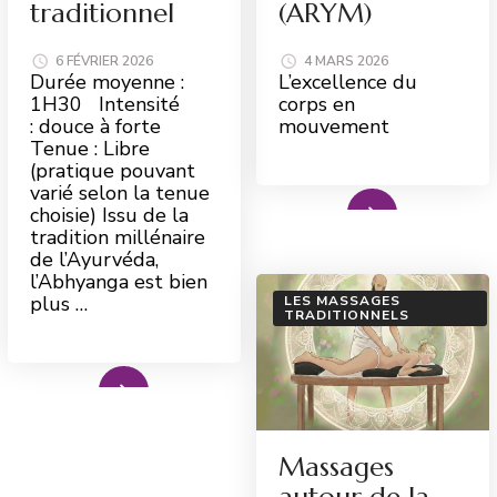
traditionnel
(ARYM)
6 FÉVRIER 2026
4 MARS 2026
Durée moyenne :
L’excellence du
1H30 Intensité
corps en
: douce à forte
mouvement
Tenue : Libre
(pratique pouvant
varié selon la tenue
Read More
choisie) Issu de la
tradition millénaire
de l’Ayurvéda,
l’Abhyanga est bien
plus …
LES MASSAGES
TRADITIONNELS
ad More
Massages
autour de la