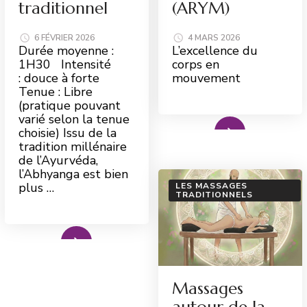
traditionnel
(ARYM)
6 FÉVRIER 2026
4 MARS 2026
Durée moyenne :
L’excellence du
1H30 Intensité
corps en
: douce à forte
mouvement
Tenue : Libre
(pratique pouvant
varié selon la tenue
Read More
choisie) Issu de la
tradition millénaire
de l’Ayurvéda,
l’Abhyanga est bien
plus …
LES MASSAGES
TRADITIONNELS
ad More
Massages
autour de la