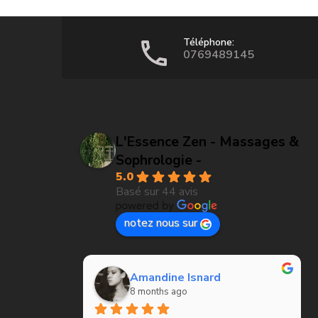
Téléphone:
0769489145
L'Essence Zen - Massages &
Sophrologie -
5.0
Basé sur 44 avis
notez nous sur
Braderie Gourmande
12 months ago