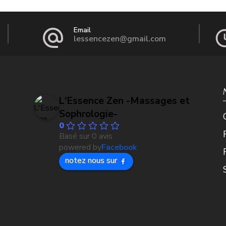
Email
lessencezen@gmail.com
L'Essence Zen -Massages et
Sophrologie-
0
Basé sur 0 avis
powered by
Facebook
notez nous sur
Lyllye Yoyo
Zac A
last year
last year