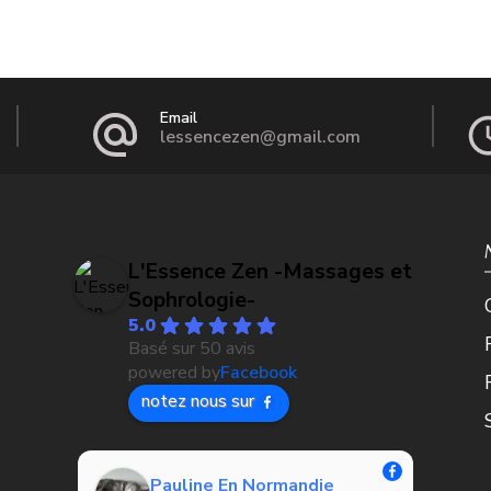
Email
lessencezen@gmail.com
L'Essence Zen -Massages et
Sophrologie-
5.0
Basé sur 50 avis
powered by
Facebook
notez nous sur
Braderie Gourmande
Lyllye Y
Pauline En Normandie