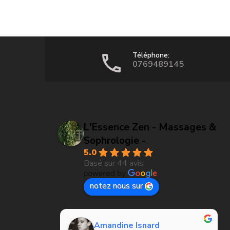
Téléphone:
0769489145
L'Essence Zen - Massages &
Sophrologie -
5.0
Basé sur 44 avis
notez nous sur
Amandine Isnard