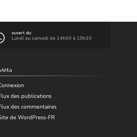
ouvert du:
Lundi au samedi de 14h00 à 19h30
Méta
Connexion
Flux des publications
Flux des commentaires
Site de WordPress-FR
oyo
Zac A
Marie Calici
Aurélie Dietr