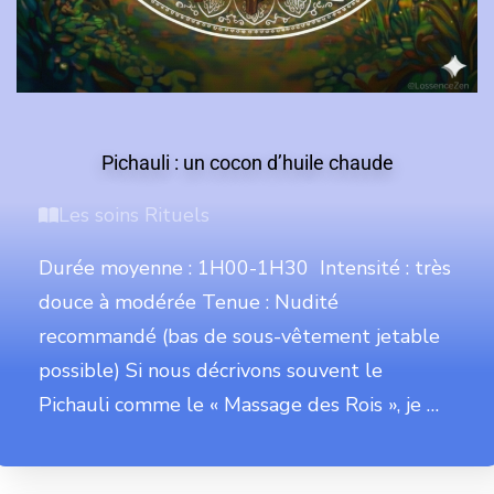
Pichauli : un cocon d’huile chaude
Les soins Rituels
Durée moyenne : 1H00-1H30 Intensité : très
douce à modérée Tenue : Nudité
recommandé (bas de sous-vêtement jetable
possible) Si nous décrivons souvent le
Pichauli comme le « Massage des Rois », je …