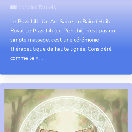
Les soins Rituels
Le Pizzichili : Un Art Sacré du Bain d’Huile
Royal Le Pizzichili (ou Pizhichil) n’est pas un
simple massage, c’est une cérémonie
thérapeutique de haute lignée. Considéré
comme le « …