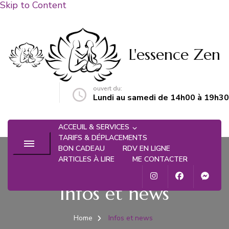
Skip to Content
L'essence Zen
ouvert du:
n@gmail.com
Lundi au samedi de 14h00 à 19h30
ACCEUIL & SERVICES
TARIFS & DÉPLACEMENTS
BON CADEAU
RDV EN LIGNE
ARTICLES À LIRE
ME CONTACTER
Infos et news
Home
Infos et news